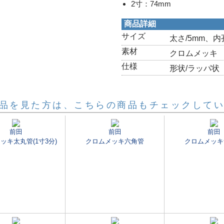
2寸：74mm
商品詳細
サイズ
太さ/5mm、内孔
素材
クロムメッキ
仕様
形状/ラッパ状
品を見た方は、こちらの商品もチェックして
前田
前田
前田
ッキ太丸管(1寸3分)
クロムメッキ六角管
クロムメッキ