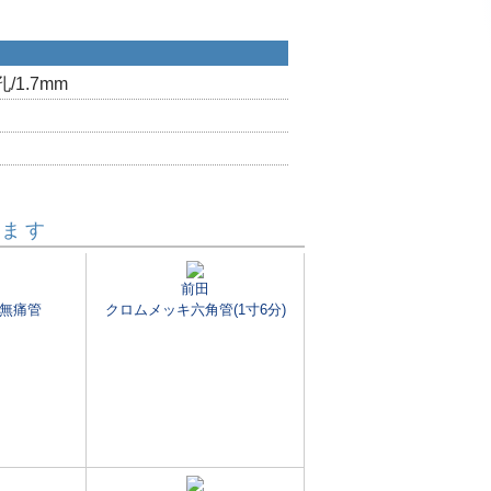
/1.7mm
います
前田
無痛管
クロムメッキ六角管(1寸6分)