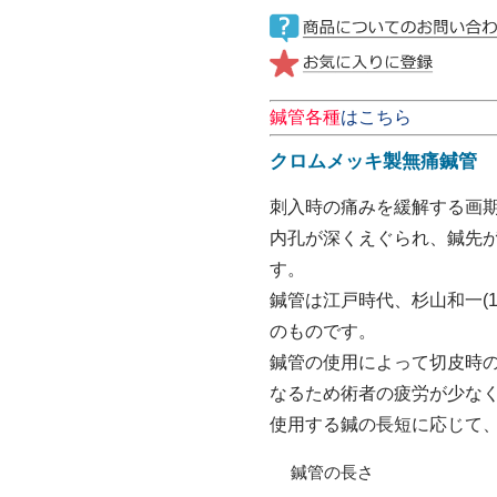
鍼管各種
はこちら
クロムメッキ製無痛鍼管
刺入時の痛みを緩解する画
内孔が深くえぐられ、鍼先
す。
鍼管は江戸時代、杉山和一(16
のものです。
鍼管の使用によって切皮時
なるため術者の疲労が少な
使用する鍼の長短に応じて
鍼管の長さ