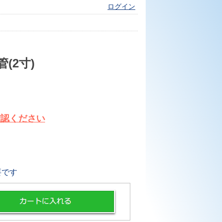
ログイン
(2寸)
確認ください
要です