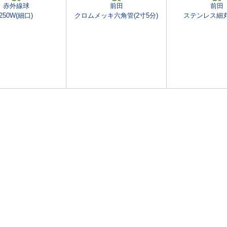
赤外線球
前田
前田
250W(細口)
クロムメッキ六角管(2寸5分)
ステンレス細丸