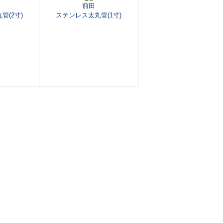
前田
管(2寸)
ステンレス太丸管(1寸)