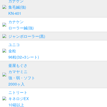
カナケン
集毛鍼(強)
KN-401
カナケン
ローラー鍼(強)
ジャンボローラー(黒)
ユニコ
金粒
96粒(32×3シート)
釜屋もぐさ
カマヤミニ
強・弱・ソフト
2000ヶ入
ニトリート
キネロジEX
10箱以上