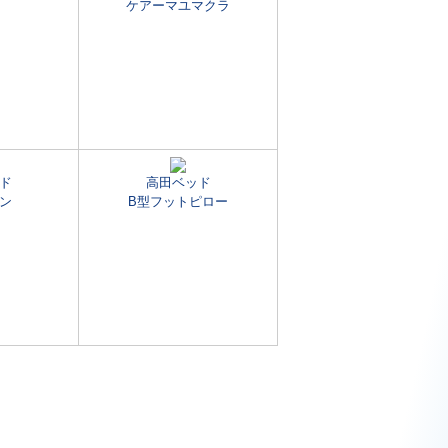
ケアーマユマクラ
ド
高田ベッド
ン
B型フットピロー