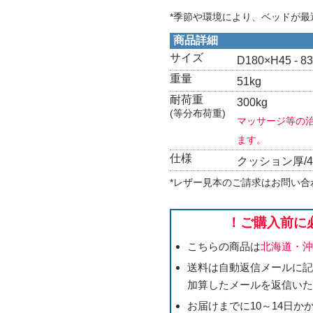
*季節や環境により、ベッドが最
商品詳細
サイズ
D180×H45 - 8
重量
51kg
耐荷重
300kg
(等分布荷重)
マッサージ等の治
ます。
仕様
クッション厚/4
*レザー見本のご請求はお問い合
！ご購入前に
こちらの商品は
北海道・
送料は自動返信メールに
加算したメールを返信い
お届けまでに10～14日