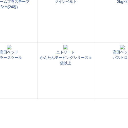
ームプラステープ
ツインベルト
2kg×2
5cm(24巻)
高田ベッド
ニトリート
高田ベッ
ラースツール
かんたんテーピングシリーズ 5
バストロ
袋以上