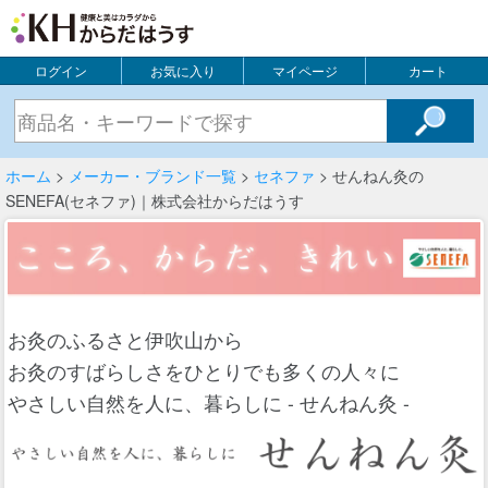
ログイン
お気に入り
マイページ
カート
ホーム
>
メーカー・ブランド一覧
>
セネファ
> せんねん灸の
SENEFA(セネファ)｜株式会社からだはうす
お灸のふるさと伊吹山から
お灸のすばらしさをひとりでも多くの人々に
やさしい自然を人に、暮らしに - せんねん灸 -