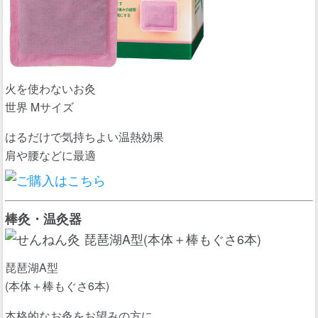
火を使わないお灸
世界 Mサイズ
はるだけで気持ちよい温熱効果
肩や腰などに最適
棒灸・温灸器
琵琶湖A型
(本体＋棒もぐさ6本)
本格的なお灸をお望みの方に