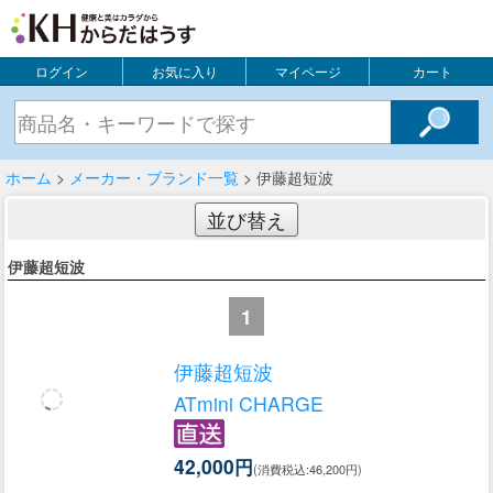
ログイン
お気に入り
マイページ
カート
ホーム
>
メーカー・ブランド一覧
> 伊藤超短波
並び替え
伊藤超短波
1
伊藤超短波
ATmini CHARGE
42,000円
(消費税込:46,200円)