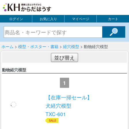
ログイン
お気に入り
マイページ
カート
ホーム
>
模型・ポスター・書籍
>
経穴模型
> 動物経穴模型
並び替え
動物経穴模型
1
【在庫一掃セール】
犬経穴模型
TXC-601