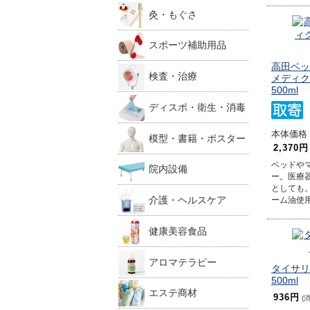
灸・もぐさ
スポーツ補助用品
高田ベッ
検査・治療
メディク
500ml
ディスポ・衛生・消毒
本体価格 3
模型・書籍・ポスター
2,370円
ベッドや
院内設備
ー。医療
としても
介護・ヘルスケア
ーム油使
健康美容食品
アロマテラピー
タイサリ
500ml
エステ商材
936円
(