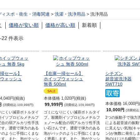
ディスポ・衛生・消毒関連
>
洗濯・洗浄用品
> 洗浄用品
え
価格が安い順
価格が高い順
新着順
 1-22 件表示
掃セール】
【在庫一掃セール】
シチズン
ウォッシュ
ホイップウォッシュ
超音波洗浄器
無香 500ml
SWT710
,040円(税抜)
本体価格 1,020円(税抜)
本体価格 16,000円
円
99,999円
(消費税込:109,998円)
(消費税込:109,998円)
10,000円
(消費税込:1
りにくい減容ボトルタイ
ゴミになりにくい減容ボトルタイ
剤イソプロピルメチルフ
プ。殺菌剤イソプロピルメチルフ
2つの振動子で強力
配合の弱アルカリ性手洗
ェノール配合の弱アルカリ性手洗
による超音波の振動
です。濃密で弾力のある
い石けんです。濃密で弾力のある
に見えない気泡(キ
クのように手指にくまな
泡がパックのように手指にくまな
ン)が無数に発生し
ます。また、泡がクッシ
く密着します。また、泡がクッシ
泡のはじける瞬間に