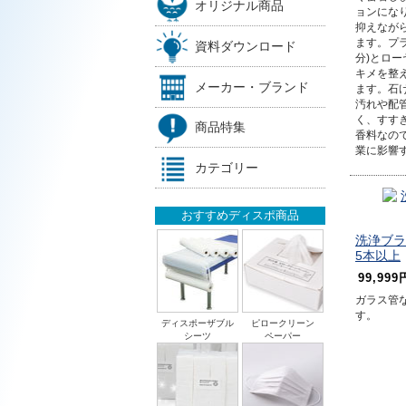
オリジナル商品
ョンにな
抑えなが
ます。プ
資料ダウンロード
分)とロー
キメを整
メーカー・ブランド
ます。石
汚れや配
く、すす
商品特集
香料なの
業に影響
カテゴリー
おすすめディスポ商品
洗浄ブラ
5本以上
99,999
ガラス管
す。
ディスポーザブル
ピロークリーン
シーツ
ペーパー