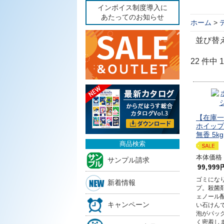
インボイス制度導入に
あたってのお知らせ
ホーム
>
並び替
22 件中
【在庫一
ホイップ
無香 5kg
商品検索
本体価格 4
サンプル請求
99,999
ゴミにな
新着情報
プ。殺菌
ェノール
キャンペーン
い石けん
泡がパッ
く密着し