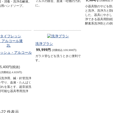
9,984円
(消費税込:10
ィルスの除去、血液・吐物の汚れ
菌・消毒・洗浄石鹸液。
に。
薬用ハンドソープ。
小器具類のサビを防
と洗浄。洗浄力と防
した、器具にやさし
浄できる器具用防錆
酵素系洗浄剤との併
洗浄ブラシ
99,999円
(消費税込:109,998円)
ッシュ・アルコール
ガラス管などを洗うときに便利で
す。
,400円(税抜)
(消費税込:4,829円)
器洗浄用、鍼・針管洗浄
を守り、血液・たんぱく
汚れを落とす、超音波洗
用可能な器具専用洗浄
 1-22 件表示