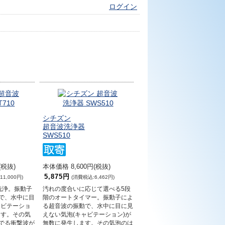
ログイン
シチズン
超音波洗浄器
SWS510
(税抜)
本体価格 8,600円(税抜)
5,875円
1,000円)
(消費税込:6,462円)
洗浄。振動子
汚れの度合いに応じて選べる5段
で、水中に目
階のオートタイマー。振動子によ
ャビテーショ
る超音波の振動で、水中に目に見
ます。その気
えない気泡(キャビテーション)が
でる衝撃波が
無数に発生します。その気泡のは