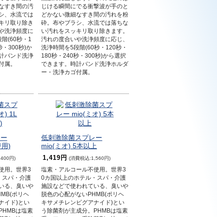
なすき間の汚
じける瞬間にでる衝撃波が手のと
シ、水流では
どかない微細なすき間の汚れを粉
キリ取り除き
砕。布やブラシ、水流では落ちな
や洗浄頻度に
い汚れをスッキリ取り除きます。
階(60秒・1
汚れの度合いや洗浄頻度に応じ、
秒・300秒)か
洗浄時間を5段階(60秒・120秒・
計バンド洗浄
180秒・240秒・300秒)から選択
付属。
できます。時計バンド洗浄ホルダ
ー・洗浄カゴ付属。
レー
低刺激除菌スプレー
替用)
mio(ミオ) 5本以上
1,419円
400円)
(消費税込:1,560円)
使用。世界3
塩素・アルコール不使用。世界3
・スパ・介護
0カ国以上のホテル・スパ・介護
いる、臭いや
施設などで使われている、臭いや
MB(ポリヘ
脱色の心配がないPHMB(ポリヘ
ナイド)とい
キサメチレンビグアナイド)とい
PHMBは塩素
う除菌剤が主成分。PHMBは塩素