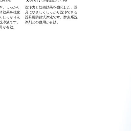
5,070円
,982円)
(消費税込:5,577円)
ぎ、しっかり
洗浄力と防錆効果を強化した、器
錆効果を強化
具にやさしくしっかり洗浄できる
くしっかり洗
器具用防錆洗浄液です。酵素系洗
洗浄液です。
浄剤との併用が有効。
用が有効。