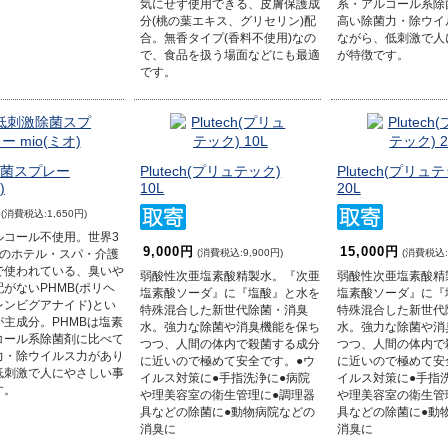
気にせず使用できる、皮膚保護成
系・アルコール系除
分(桃の葉エキス、グリセリン)配
高い除菌力・除ウイ
合。無香タイプ(香料不使用)なの
ながら、低刺激で人
で、食品を扱う場面などにも最適
が特徴です。
です。
菌スプレー
Plutech(プリュテック)
Plutech(プリュ
)
10L
20L
(消費税込:1,650円)
ルコール不使用。世界3
9,000円
15,000円
(消費税込:9,900円)
(消費税込:1
上のホテル・スパ・介護
で使われている、臭いや
弱酸性次亜塩素酸精製水。『次亜
弱酸性次亜塩素酸精
がないPHMB(ポリヘ
塩素酸ソーダ』に『塩酸』と水を
塩素酸ソーダ』に『
レンビグアナイド)とい
特殊混合した新世代除菌・消臭
特殊混合した新世代
主成分。PHMBは塩素
水。強力な除菌や消臭機能を保ち
水。強力な除菌や消
コール系除菌剤に比べて
つつ、人間の体内で殺菌する成分
つつ、人間の体内で
力・除ウイルス力があり
に近いので極めて安全です。●ウ
に近いので極めて安
低刺激で人にやさしい事
イルス対策に●手指洗浄に●病院
イルス対策に●手指
す。
や理美容室の衛生管理に●調理器
や理美容室の衛生管
具などの除菌に●動物病院などの
具などの除菌に●動
消臭に
消臭に