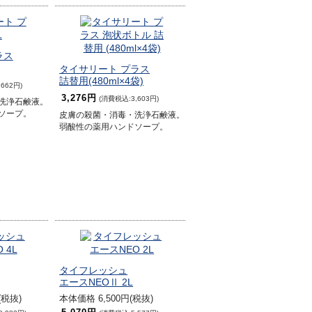
ラス
タイサリート プラス
詰替用(480ml×4袋)
662円)
3,276円
(消費税込:3,603円)
洗浄石鹸液。
ソープ。
皮膚の殺菌・消毒・洗浄石鹸液。
弱酸性の薬用ハンドソープ。
タイフレッシュ
エースNEOⅡ 2L
(税抜)
本体価格 6,500円(税抜)