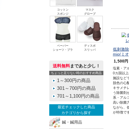
コットン
マスク
スポンジ
グローブ
ペーパー
ディスポ
低刺激除
ショーツ・ブラ
スリッパ
mio(ミオ
1,500円
送料無料
まであと少し！
塩素・ア
ちょっと足りない時のおすすめ商品
0カ国以
施設など
1～300円の商品
脱色の心配
301～700円の商品
キサメチ
う除菌剤が
701～1,100円の商品
系・アル
高い除菌
最近チェックした商品
ながら、
が特徴で
カテゴリから探す
鍼・鍼用品