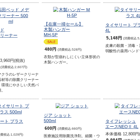
【在庫一掃セール】
タイサリート プ
木製ハンガー
ド
4L
MH-5P
リーナー
5,148円
(消費税込:5,
皮膚の殺菌・消毒・
480円
(消費税込:528円)
弱酸性の薬用ハンド
衣類が型崩れしにくい立体形状の
,960円(税抜)
木製ハンガー。
(消費税込:2,607円)
マクラのレザークリーナ
器材等の除菌クリーナー
。環境にやさしい天然パ
用。
ジア ショット
500ml
ート プラス
タイフレッシュ
エースNEOⅡ 4L
600円
(消費税込:660円)
本体価格 12,800円
消費税込:1,029円)
医療施設用除菌洗浄剤。細菌・ウ