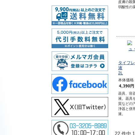
皮膚の殺
弱酸性の
タイフレ
液
2L
本体価格 5
4,390円
器具、容
液。器具
質などの
浄器と併
液。
22 件中