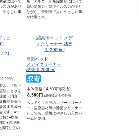
菌剤に比べて
系・アルコール系除菌剤に比べて
ルス力があり
高い除菌力・除ウイルス力があり
にやさしい事
ながら、低刺激で人にやさしい事
が特徴です。
テック)
高田ベッド
メディクリーナー
詰替用 2000ml
6,500円)
製水。『次亜
本体価格 14,300円(税抜)
塩酸』と水を
8,580円
(消費税込:9,438円)
除菌・消臭
臭機能を保ち
ベッドやマクラのレザークリーナ
殺菌する成分
ー。医療器材等の除菌クリーナー
全です。●ウ
としても。環境にやさしい天然パ
洗浄に●病院
ーム油使用。
理に●調理器
物病院などの