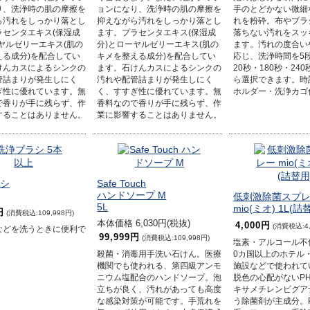
り、洗浄時の肌の摩擦を
ョンになり、洗浄時の肌の摩擦を
手のとどかない微細
ら汚れをしっかり落とし
抑えながら汚れをしっかり落とし
れを粉砕。布やブラ
ラセンタエキス(保湿成
ます。プラセンタエキス(保湿成
落ちない汚れをスッ
ヤルゼリーエキス(肌の
分)とローヤルゼリーエキス(肌の
ます。汚れの度合い
える成分)を配合してい
キメを整える成分)を配合してい
応じ、洗浄時間を5段
けんカスによるシンクの
ます。石けんカスによるシンクの
20秒・180秒・240
管詰まりが発生しにく
汚れや配管詰まりが発生しにく
ら選択できます。時
ぎ性に優れています。無
く、すすぎ性に優れています。無
ホルダー・洗浄カゴ
で香りが手に残らず、作
香料なので香りが手に残らず、作
することはありません。
業に影響することはありません。
シ
Safe Touch
ハンドソープ M
低刺激除菌スプ
5L
mio(ミオ) 1L(詰
円
(消費税込:109,998円)
本体価格 6,030円(税抜)
4,000円
(消費税込:4,
などを洗うときに便利で
99,999円
(消費税込:109,998円)
塩素・アルコール不
殺菌・消毒用手洗い石けん。医療
0カ国以上のホテル
機関でも使われる、第四級アンモ
施設などで使われて
ニウム塩配合のハンドソープ。泡
脱色の心配がないPH
立ちが良く、汚れがあっても高度
キサメチレンビグア
な感染対策が可能です。手荒れを
う除菌剤が主成分。