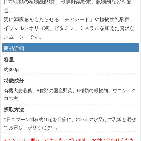
(172種類の植物醗酵物)、乾燥野菜粉末、穀物麹などを配
合。
更に満腹感をもたらせる「チアシード」や植物性乳酸菌、
イソマルトオリゴ糖、ビタミン、ミネラルを加えた贅沢な
スムージーです。
商品詳細
容量
約300g
特徴成分
有機大麦若葉、8種類の国産野菜、6種類の穀物麹、ウコン、ク
コの実
摂取方法
1日スプーン1杯(約10g)を目安に、200ccの水又は牛乳等と混ぜ
てお召し上がりください。
※スムージー用シェイカーもございます。お問い合わせくださ