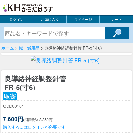
ログイン
お気に入り
マイページ
カート
ホーム
>
鍼・鍼用品
> 良導絡神経調整針管 FR-5(寸6)
良導絡神経調整針管
FR-5(寸6)
QDD00101
7,600円
(消費税込:8,360円)
購入するにはログインが必要です