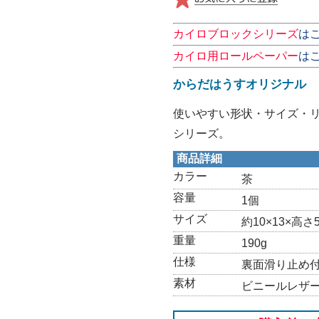
カイロブロックシリーズ
は
カイロ用ロールペーパー
は
からだはうすオリジナル
使いやすい形状・サイズ・
シリーズ。
商品詳細
カラー
茶
容量
1個
サイズ
約10×13×高さ
重量
190g
仕様
裏面滑り止め
素材
ビニールレザ