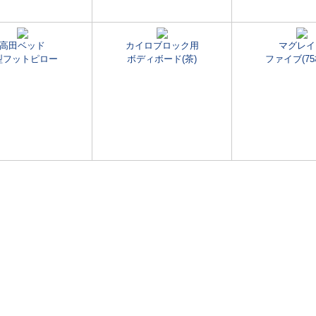
高田ベッド
カイロブロック用
マグレイ
型フットピロー
ボディボード(茶)
ファイブ(75