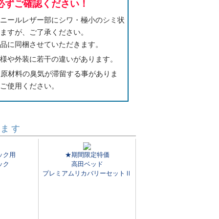
必ずご確認ください！
ビニールレザー部にシワ・極小のシミ状
いますが、ご了承ください。
商品に同梱させていただきます。
仕様や外装に若干の違いがあります。
は原材料の臭気が滞留する事がありま
らご使用ください。
います
ック用
★期間限定特価
ック
高田ベッド
プレミアムリカバリーセットⅡ