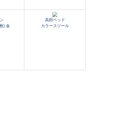
ン
高田ベッド
枚) 金
カラースツール